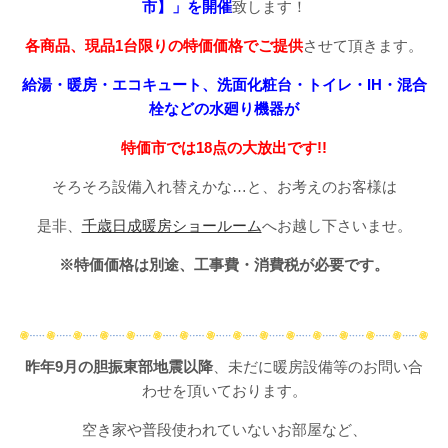
市】」を開催
致します！
各商品、現品1台限りの特価価格でご提供
させて頂きます。
給湯・暖房・エコキュート、洗面化粧台・トイレ・IH・混合
栓などの水廻り機器が
特価市では18点の大放出です!!
そろそろ設備入れ替えかな…と、お考えのお客様は
是非、
千歳日成暖房ショールーム
へお越し下さいませ。
※特価価格は別途、工事費・消費税が必要です。
昨年9月の胆振東部地震以降
、未だに暖房設備等のお問い合
わせを頂いております。
空き家や普段使われていないお部屋など、